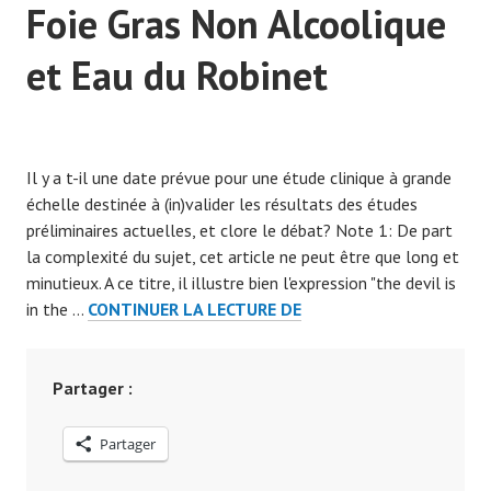
Foie Gras Non Alcoolique
et Eau du Robinet
P
u
Il y a t-il une date prévue pour une étude clinique à grande
b
échelle destinée à (in)valider les résultats des études
l
préliminaires actuelles, et clore le débat? Note 1: De part
i
la complexité du sujet, cet article ne peut être que long et
é
minutieux. A ce titre, il illustre bien l'expression "the devil is
l
FOIE
in the …
CONTINUER LA LECTURE DE
e
GRAS
9
NON
d
ALCOOLIQUE
Partager :
é
ET
c
EAU
e
Partager
DU
m