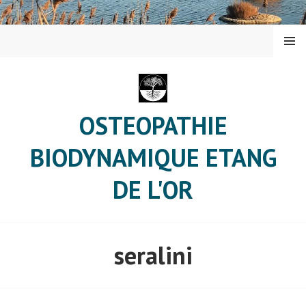
Aller
au
contenu
MENU
principal
OSTEOPATHIE
BIODYNAMIQUE ETANG
DE L'OR
seralini