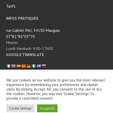
f
Tarifs
o
i
INFOS PRATIQUES
e
g
rue Gabriel Péri, 34130 Mauguio
r
07*81*86*03*70
a
Heures:
s
Lundi-Vendredi: 9.00-17h00
n
GOOGLE TRANSLATE
o
n
a
l
Fièrement propulsé par WordPress
|
Thème Edin par
We use cookies on our website to give you the most relevant
c
experience by remembering your preferences and repeat
WordPress.com
.
o
visits. By clicking “Accept All”, you consent to the use of ALL
the cookies. However, you may visit "Cookie Settings" to
o
provide a controlled consent.
l
i
Cookie Settings
Accept All
q