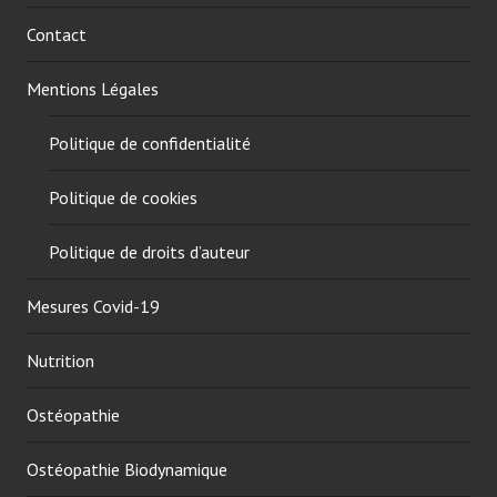
a
r
u
o
Contact
p
b
o
i
Mentions Légales
t
n
a
e
Politique de confidentialité
b
t
l
,
Politique de cookies
e
e
a
Politique de droits d’auteur
u
p
Mesures Covid-19
o
t
Nutrition
a
b
Ostéopathie
l
e
Ostéopathie Biodynamique
,