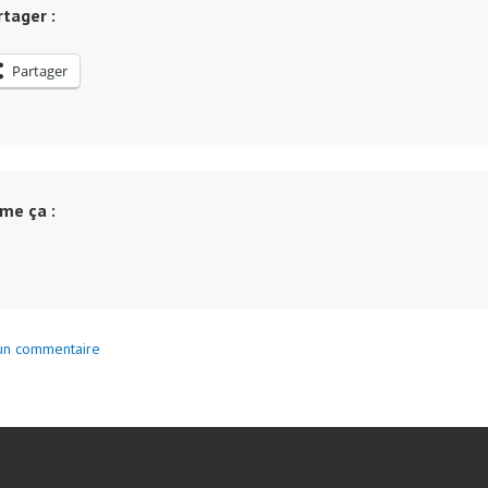
ALCOOLIQUE
tager :
ET
EAU
Partager
DU
ROBINET
ime ça :
un commentaire