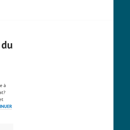
 du
ée à
at?
et
INUER