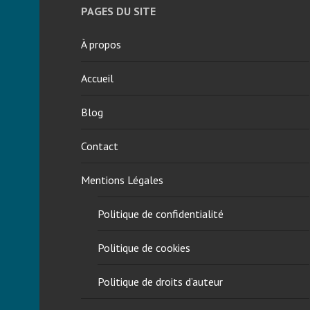
PAGES DU SITE
a
a
n
u
À propos
s
d
e
u
Accueil
a
r
u
o
p
b
Blog
o
i
t
n
Contact
a
e
b
t
Mentions Légales
l
,
e
e
Politique de confidentialité
a
u
Politique de cookies
p
o
Politique de droits d’auteur
t
a