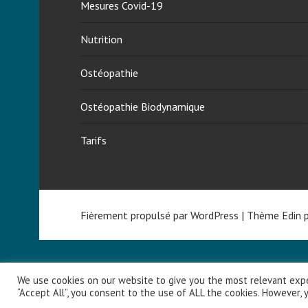
Mesures Covid-19
b
l
Nutrition
e
,
Ostéopathie
f
o
Ostéopathie Biodynamique
i
e
Tarifs
g
r
a
s
Fièrement propulsé par WordPress
|
Thème Edin 
n
o
n
a
We use cookies on our website to give you the most relevant expe
l
“Accept All”, you consent to the use of ALL the cookies. However, y
c