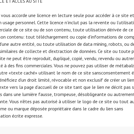
CE ET ACCÈS AU SITE
e vous accorde une licence en lecture seule pour accéder à ce site e
n usage personnel. Cette licence n’inclut pas la revente ou l’utilisat
ciale de ce site ou de son contenu, toute utilisation dérivée de ce 
son contenu: tout téléchargement ou copie d’informations de com
d’une autre entité, ou toute utilisation de data mining, robots, ou d
similaires de collecte et d’extraction de données. Ce site ou toute p
site ne peut être reproduit, dupliqué, copié, vendu, revendu ou autr
té à des fins commerciales. Vous ne pouvez pas utiliser de métabal
utre «texte caché» utilisant le nom de ce site sansconsentement éc
néficiez d’un droit limité, révocable et non exclusif de créer un lie
xte vers la page d’accueil de ce site tant que le lien ne décrit pas 
es dans une lumière fausse, trompeuse, désobligeante ou autremen
te. Vous n’êtes pas autorisé à utiliser le logo de ce site ou tout a
sme ou marque déposée propriétaire dans le cadre du lien sans
ation écrite expresse.