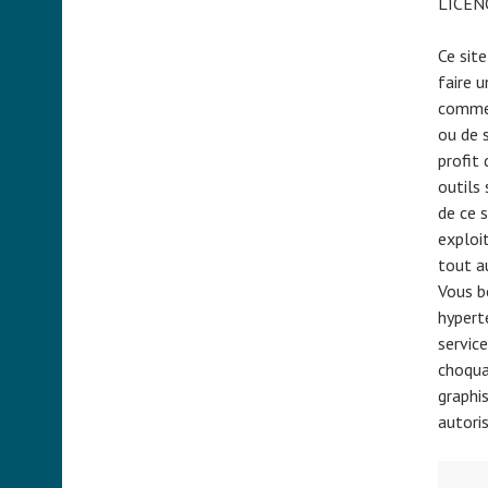
LICEN
Ce sit
faire u
commer
ou de 
profit 
outils 
de ce 
exploi
tout a
Vous bé
hyperte
servic
choquan
graphi
autoris