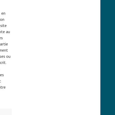
t en
ion
site
pte au
es
artie
ement
ises ou
rit.
n
ses
t
utre