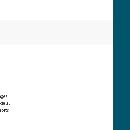
ages,
iels,
roits