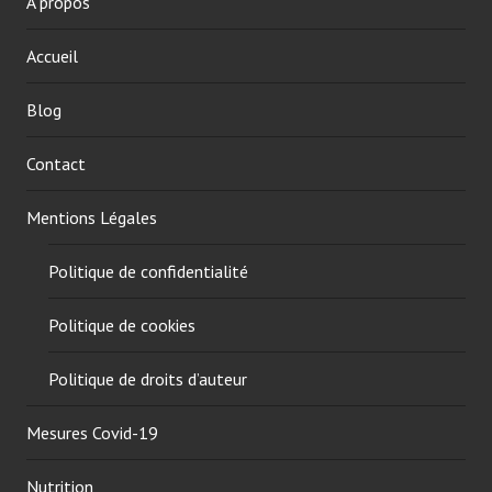
À propos
d
a
a
l
n
l
Accueil
s
i
N
t
Blog
u
h
t
i
Contact
r
a
i
m
Mentions Légales
t
i
i
n
Politique de confidentialité
o
e
n
,
Politique de cookies
,
B
T
1
Politique de droits d’auteur
h
,
i
B
Mesures Covid-19
a
e
m
n
Nutrition