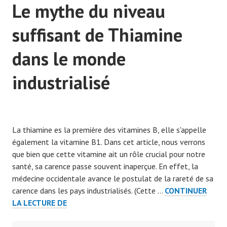
Le mythe du niveau
suffisant de Thiamine
dans le monde
industrialisé
P
u
La thiamine es la première des vitamines B, elle s'appelle
b
également la vitamine B1. Dans cet article, nous verrons
l
que bien que cette vitamine ait un rôle crucial pour notre
i
santé, sa carence passe souvent inaperçue. En effet, la
é
médecine occidentale avance le postulat de la rareté de sa
l
carence dans les pays industrialisés. (Cette …
CONTINUER
e
LE
LA LECTURE DE
2
MYTHE
2
DU