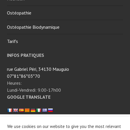
i
f
n
o
Ostéopathie
e
t
h
Ostéopathie Biodynamique
i
a
Tarifs
m
i
INFOS PRATIQUES
n
e
rue Gabriel Péri, 34130 Mauguio
,
07*81*86*03*70
b
Heures:
é
Lundi-Vendredi: 9.00-17h00
r
GOOGLE TRANSLATE
i
b
é
r
Fièrement propulsé par WordPress
|
Thème Edin par
We use cookies on our website to give you the most relevant
i