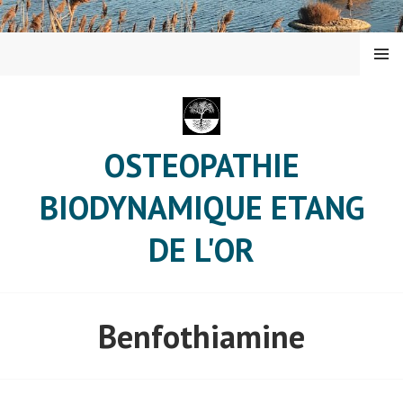
Aller
au
contenu
MENU
principal
OSTEOPATHIE
BIODYNAMIQUE ETANG
DE L'OR
Benfothiamine