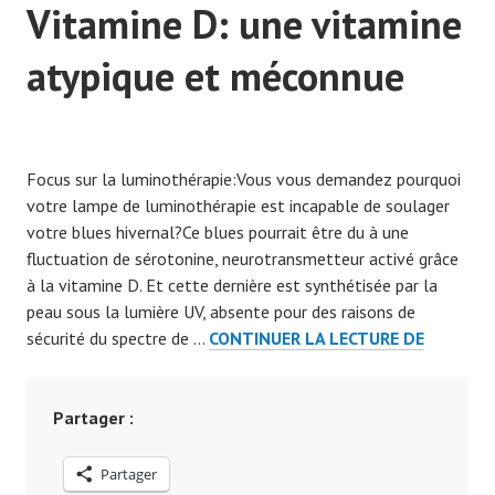
Vitamine D: une vitamine
atypique et méconnue
P
u
Focus sur la luminothérapie:Vous vous demandez pourquoi
b
votre lampe de luminothérapie est incapable de soulager
l
votre blues hivernal?Ce blues pourrait être du à une
i
fluctuation de sérotonine, neurotransmetteur activé grâce
é
à la vitamine D. Et cette dernière est synthétisée par la
l
peau sous la lumière UV, absente pour des raisons de
e
VITAMIN
sécurité du spectre de …
CONTINUER LA LECTURE DE
1
D:
0
UNE
d
VITAMIN
Partager :
é
ATYPIQU
c
ET
e
Partager