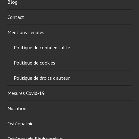
N
e
Blog
u
c
t
a
Contact
r
l
i
c
Mentions Légales
t
i
i
f
Politique de confidentialité
o
e
n
r
Politique de cookies
,
o
V
l
Politique de droits d’auteur
i
,
t
e
Mesures Covid-19
a
r
m
g
Nutrition
i
o
n
c
Ostéopathie
e
a
D
l
Ostéopathie Biodynamique