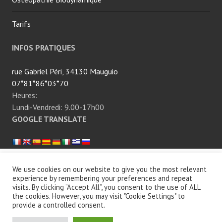
c
i
Tarifs
f
e
INFOS PRATIQUES
r
o
rue Gabriel Péri, 34130 Mauguio
l
07*81*86*03*70
,
Heures:
g
Lundi-Vendredi: 9.00-17h00
r
GOOGLE TRANSLATE
i
p
p
e
Fièrement propulsé par WordPress
|
Thème Edin par
We use cookies on our website to give you the most relevant
,
experience by remembering your preferences and repeat
WordPress.com
.
l
visits. By clicking “Accept All”, you consent to the use of ALL
the cookies. However, you may visit "Cookie Settings" to
u
provide a controlled consent.
m
i