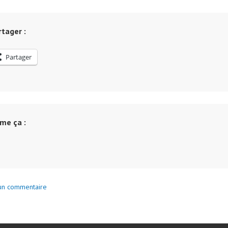
BONNE
RAISO
POUR
tager :
EFFEC
UN
Partager
« CON
TECHN
DE
SON
PAIN
ime ça :
DE
TABLE
un commentaire