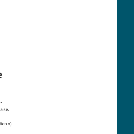
e
i-
aise.
ien »)