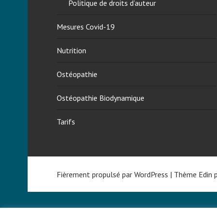
Politique de droits d’auteur
i
l
n
a
Mesures Covid-19
,
s
N
e
Nutrition
u
f
t
o
Ostéopathie
r
n
i
g
Ostéopathie Biodynamique
t
i
i
q
Tarifs
o
u
n
e
,
g
Fièrement propulsé par WordPress
|
Thème Edin 
l
u
t
e